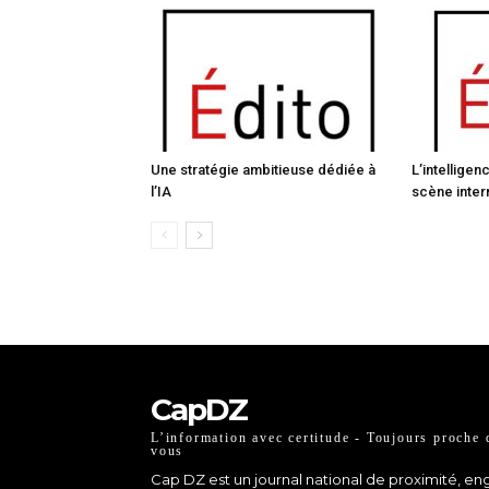
Une stratégie ambitieuse dédiée à
L’intelligen
l’IA
scène inter
CapDZ
L’information avec certitude - Toujours proche 
vous
Cap DZ est un journal national de proximité, e