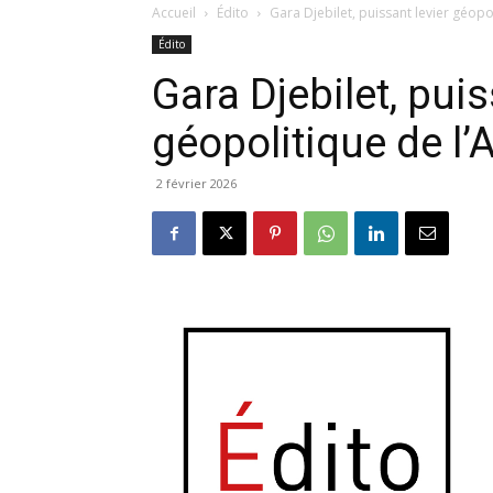
Accueil
Édito
Gara Djebilet, puissant levier géopol
Édito
Gara Djebilet, puis
géopolitique de l’A
2 février 2026