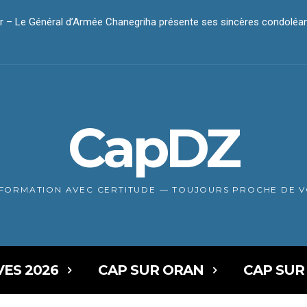
– Le Général d’Armée Chanegriha présente ses sincères condoléan
r – Le président Tebboune présente ses condoléances
CapDZ
NFORMATION AVEC CERTITUDE — TOUJOURS PROCHE DE 
VES 2026
CAP SUR ORAN
CAP SUR