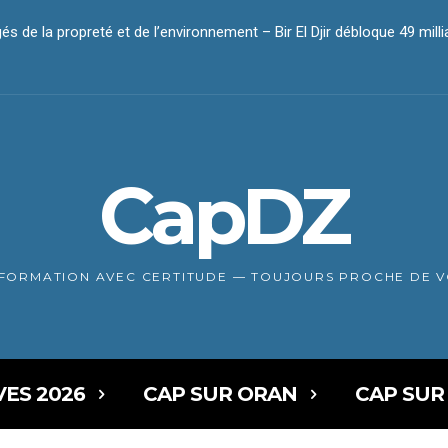
és de la propreté et de l’environnement – Bir El Djir débloque 49 mil
lus de dix secteurs mobilisés pour nettoyer les ports de pêche
CapDZ
NFORMATION AVEC CERTITUDE — TOUJOURS PROCHE DE 
VES 2026
CAP SUR ORAN
CAP SUR