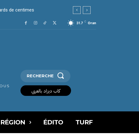
liards de centimes
C
31.7
Oran
RECHERCHE
VOUS
كاب ديزاد بالعربي
 RÉGION
ÉDITO
TURF