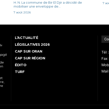
H. N. La commune de Bir El Djir a décidé de
7 ao
mobiliser une enveloppe de...
7 août 2026
L’ACTUALITÉ
Co
LÉGISLATIVES 2026
de
CAP SUR ORAN
Tél 
ngagé
CAP SUR RÉGION
Fax 
 de
Mobi
ÉDITO
 en
Mail
TURF
et
re,
tre