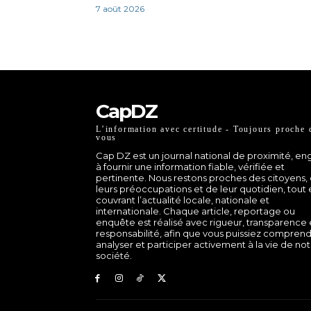
7 août 2026
CapDZ
L’information avec certitude - Toujours proche 
vous
Cap DZ est un journal national de proximité, e
à fournir une information fiable, vérifiée et
pertinente. Nous restons proches des citoyens,
leurs préoccupations et de leur quotidien, tout
couvrant l’actualité locale, nationale et
internationale. Chaque article, reportage ou
enquête est réalisé avec rigueur, transparence 
responsabilité, afin que vous puissiez comprend
analyser et participer activement à la vie de no
société.