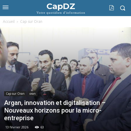
CapDZ
Votre quotidien d'information
Accueil
Cap sur Oran
Cap sur Oran
oran
Argan, innovation et digitalisation –
Nouveaux horizons pour la micro-
entreprise
13 février 2026
63