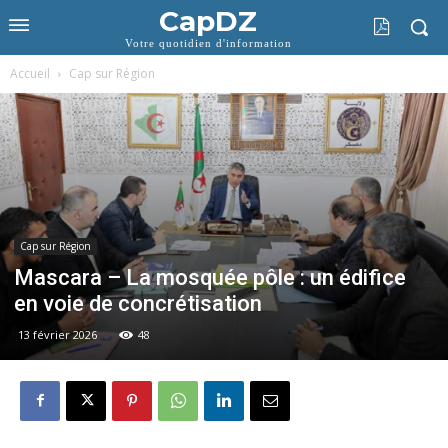
CapDZ
Votre quotidien d'information
Accueil
Cap sur Région
Cap sur Région
Mascara – La mosquée pôle : un édifice
en voie de concrétisation
13 février 2026
48