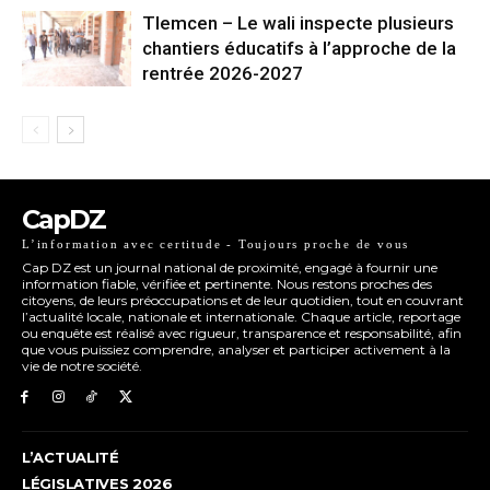
Tlemcen – Le wali inspecte plusieurs
chantiers éducatifs à l’approche de la
rentrée 2026-2027
CapDZ
L’information avec certitude - Toujours proche de vous
Cap DZ est un journal national de proximité, engagé à fournir une
information fiable, vérifiée et pertinente. Nous restons proches des
citoyens, de leurs préoccupations et de leur quotidien, tout en couvrant
l’actualité locale, nationale et internationale. Chaque article, reportage
ou enquête est réalisé avec rigueur, transparence et responsabilité, afin
que vous puissiez comprendre, analyser et participer activement à la
vie de notre société.
L’ACTUALITÉ
LÉGISLATIVES 2026