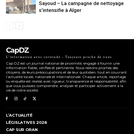
Sayoud – La campagne de nettoyage
s’intensifie à Alger
CapDZ
L’information avec certitude - Toujours proche de vous
Cap DZ est un journal national de proximité, engagé à fournir une
information fiable, vérifiée et pertinente. Nous restons proches des
citoyens, de leurs préoccupations et de leur quotidien, tout en couvrant
l’actualité locale, nationale et internationale. Chaque article, reportage
ou enquête est réalisé avec rigueur, transparence et responsabilité, afin
que vous puissiez comprendre, analyser et participer activement à la
vie de notre société.
L’ACTUALITÉ
LÉGISLATIVES 2026
CAP SUR ORAN