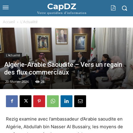
CapDZ
Votre quotidien d'information
Accueil
L'Actualité
L'Actualité
Algérie-Arabie Saoudite – Vers un regain
des flux commerciaux
20 février 2026
28
Rezig examine avec l’ambassadeur d’Arabie saoudite en
Algérie, Abdullah bin Nasser Al Bussairy, les moyens de