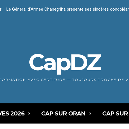
– Le Général d’Armée Chanegriha présente ses sincères condoléan
ar – Le président Tebboune présente ses condoléances
CapDZ
NFORMATION AVEC CERTITUDE — TOUJOURS PROCHE DE 
VES 2026
CAP SUR ORAN
CAP SUR