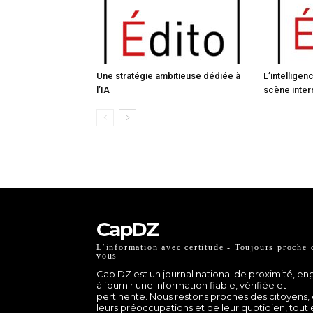
Une stratégie ambitieuse dédiée à
L’intelligen
l’IA
scène inter
CapDZ
L’information avec certitude - Toujours proche 
vous
Cap DZ est un journal national de proximité, e
à fournir une information fiable, vérifiée et
pertinente. Nous restons proches des citoyens,
leurs préoccupations et de leur quotidien, tout