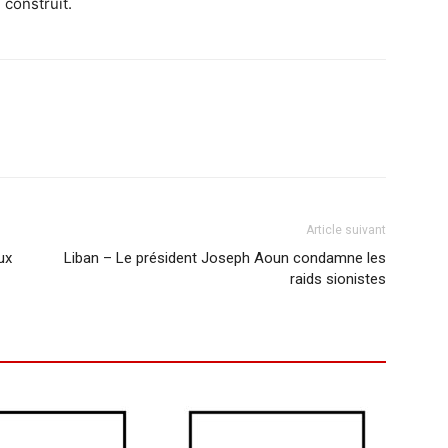
 construit.
Article suivant
ux
Liban – Le président Joseph Aoun condamne les
raids sionistes