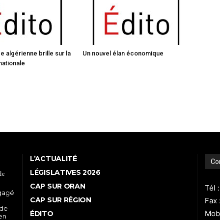
ce algérienne brille sur la
Un nouvel élan économique
nationale
L’ACTUALITÉ
Co
LÉGISLATIVES 2026
de
CAP SUR ORAN
Tél 
ngagé
CAP SUR RÉGION
Fax 
 de
Mobi
ÉDITO
 en