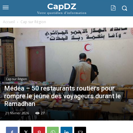
CapDZ
Votre quotidien d'information
Accueil
Cap sur Région
Cap sur Région
Médéa – 50 restaurants routiers pour
rompre le jeûne des voyageurs durant le
Ramadhan
21 février 2026
27