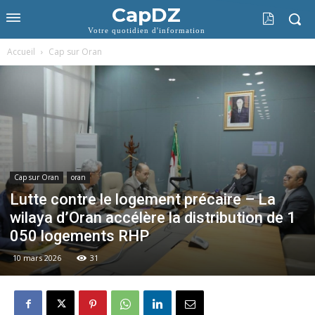
CapDZ
Votre quotidien d'information
Accueil
Cap sur Oran
Cap sur Oran
oran
Lutte contre le logement précaire – La
wilaya d’Oran accélère la distribution de 1
050 logements RHP
10 mars 2026
31