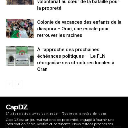
volontariat au cœur de la bataille pour
la propreté
Colonie de vacances des enfants de la
diaspora – Oran, une escale pour
retrouver les racines
À l’approche des prochaines
échéances politiques – Le FLN
réorganise ses structures locales à
Oran
CapDZ
L’information avec certitude - Toujours proche de vous
Cap DZ est un journal national de proximité, engagé à fournir une
information fiable, vérifiée et pertinente. Nous restons proches des