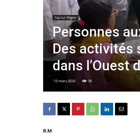
Cap sur Région
Personnes aux
Des activités 
dans l’Ouest 
15 mars 2026
38
R.M