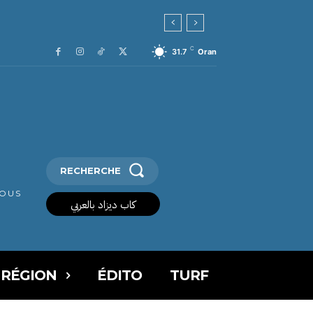
C
31.7
Oran
RECHERCHE
VOUS
كاب ديزاد بالعربي
 RÉGION
ÉDITO
TURF