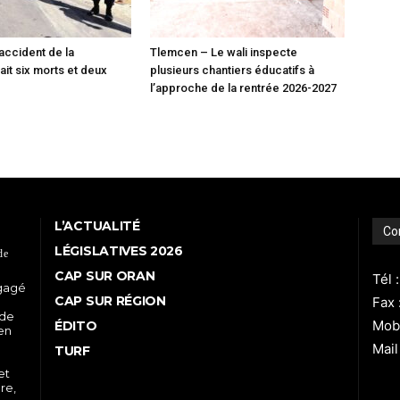
 accident de la
Tlemcen – Le wali inspecte
fait six morts et deux
plusieurs chantiers éducatifs à
l’approche de la rentrée 2026-2027
L’ACTUALITÉ
Co
LÉGISLATIVES 2026
de
CAP SUR ORAN
Tél 
ngagé
CAP SUR RÉGION
Fax 
 de
Mobi
ÉDITO
 en
Mail
TURF
et
re,