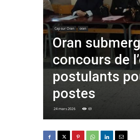
Cap sur Oran
oran
Oran submergé
concours de l
postulants po
postes
24 mars 2026
69