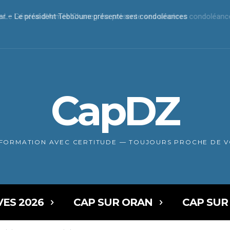
r – Le président Tebboune présente ses condoléances
CapDZ
NFORMATION AVEC CERTITUDE — TOUJOURS PROCHE DE 
VES 2026
CAP SUR ORAN
CAP SUR