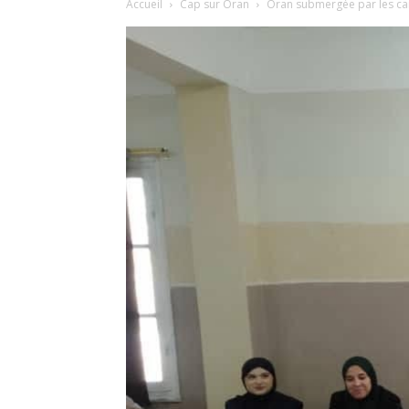
Accueil
Cap sur Oran
Oran submergée par les can