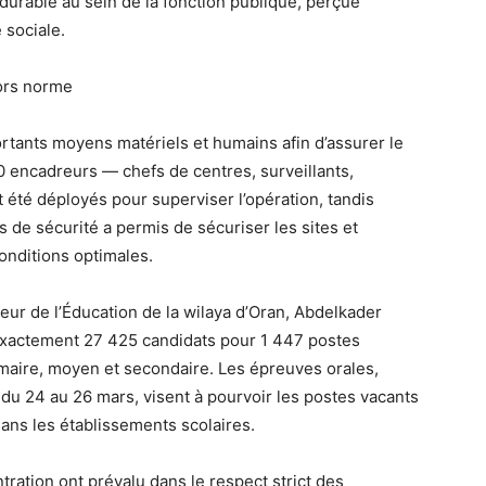
durable au sein de la fonction publique, perçue
 sociale.
hors norme
ortants moyens matériels et humains afin d’assurer le
 encadreurs — chefs de centres, surveillants,
 été déployés pour superviser l’opération, tandis
s de sécurité a permis de sécuriser les sites et
conditions optimales.
eur de l’Éducation de la wilaya d’Oran, Abdelkader
exactement 27 425 candidats pour 1 447 postes
imaire, moyen et secondaire. Les épreuves orales,
du 24 au 26 mars, visent à pourvoir les postes vacants
ans les établissements scolaires.
entration ont prévalu dans le respect strict des