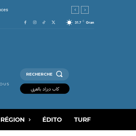
nces
C
31.7
Oran
RECHERCHE
VOUS
كاب ديزاد بالعربي
 RÉGION
ÉDITO
TURF