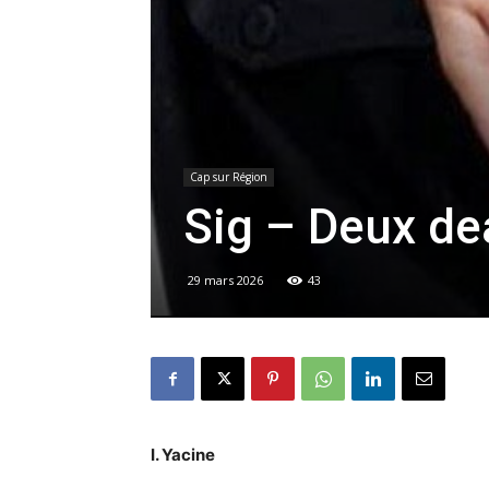
Cap sur Région
Sig – Deux de
29 mars 2026
43
I. Yacine