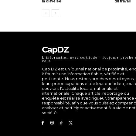
la clavelée
du travail
CapDZ
L’information avec certitude - Toujours proche 
vous
Cap DZ est un journal national de proximité, e
à fournir une information fiable, vérifiée et
pertinente. Nous restons proches des citoyens,
leurs préoccupations et de leur quotidien, tout
couvrant l’actualité locale, nationale et
internationale. Chaque article, reportage ou
enquête est réalisé avec rigueur, transparence 
responsabilité, afin que vous puissiez comprend
analyser et participer activement à la vie de no
société.