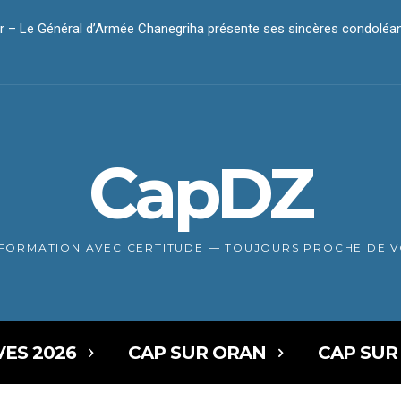
 – Le Général d’Armée Chanegriha présente ses sincères condoléa
dar – Le président Tebboune présente ses condoléances
CapDZ
NFORMATION AVEC CERTITUDE — TOUJOURS PROCHE DE 
VES 2026
CAP SUR ORAN
CAP SUR