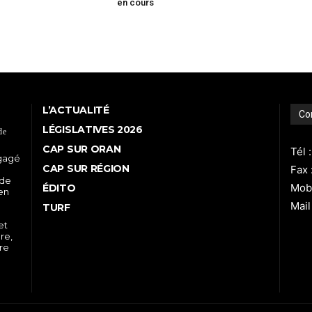
en cours
L’ACTUALITÉ
Co
LÉGISLATIVES 2026
de
CAP SUR ORAN
Tél 
ngagé
CAP SUR RÉGION
Fax 
 de
Mobi
ÉDITO
 en
Mail
TURF
et
re,
tre