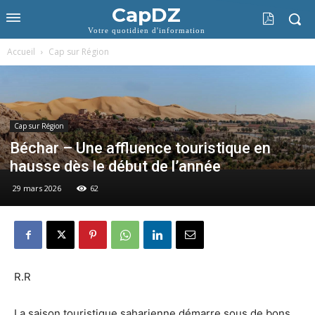
CapDZ
Votre quotidien d'information
Accueil
Cap sur Région
Cap sur Région
Béchar – Une affluence touristique en
hausse dès le début de l’année
29 mars 2026
62
R.R
La saison touristique saharienne démarre sous de bons