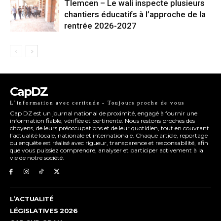
Tlemcen – Le wali inspecte plusieurs
chantiers éducatifs à l’approche de la
rentrée 2026-2027
CapDZ
L’information avec certitude - Toujours proche de vous
Cap DZ est un journal national de proximité, engagé à fournir une
information fiable, vérifiée et pertinente. Nous restons proches des
citoyens, de leurs préoccupations et de leur quotidien, tout en couvrant
l’actualité locale, nationale et internationale. Chaque article, reportage
ou enquête est réalisé avec rigueur, transparence et responsabilité, afin
que vous puissiez comprendre, analyser et participer activement à la
vie de notre société.
L’ACTUALITÉ
LÉGISLATIVES 2026