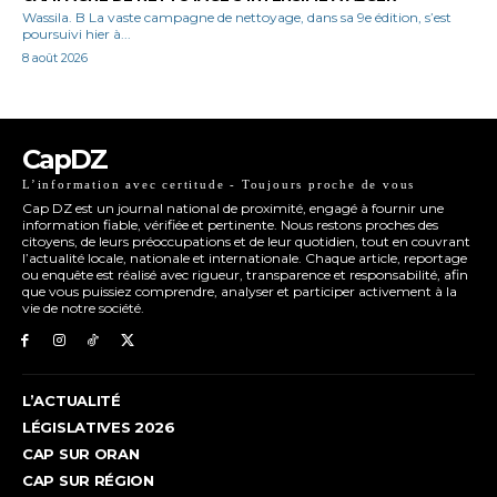
Wassila. B La vaste campagne de nettoyage, dans sa 9e édition, s’est
poursuivi hier à...
8 août 2026
CapDZ
L’information avec certitude - Toujours proche de vous
Cap DZ est un journal national de proximité, engagé à fournir une
information fiable, vérifiée et pertinente. Nous restons proches des
citoyens, de leurs préoccupations et de leur quotidien, tout en couvrant
l’actualité locale, nationale et internationale. Chaque article, reportage
ou enquête est réalisé avec rigueur, transparence et responsabilité, afin
que vous puissiez comprendre, analyser et participer activement à la
vie de notre société.
L’ACTUALITÉ
LÉGISLATIVES 2026
CAP SUR ORAN
CAP SUR RÉGION