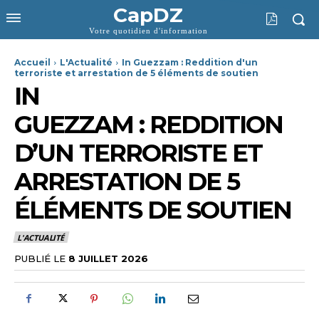
CapDZ
Votre quotidien d'information
Accueil
L'Actualité
In Guezzam : Reddition d'un
terroriste et arrestation de 5 éléments de soutien
IN
GUEZZAM : REDDITION
D’UN TERRORISTE ET
ARRESTATION DE 5
ÉLÉMENTS DE SOUTIEN
L'ACTUALITÉ
PUBLIÉ LE
8 JUILLET 2026