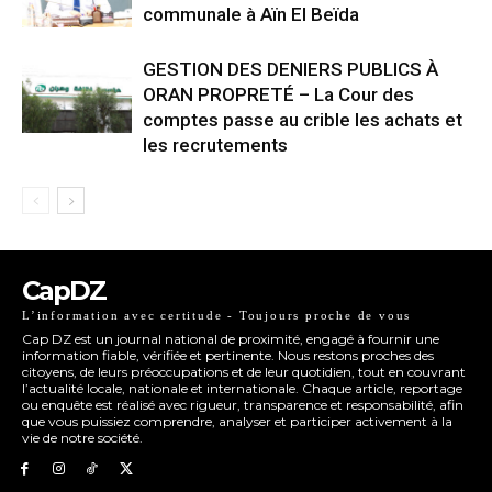
communale à Aïn El Beïda
GESTION DES DENIERS PUBLICS À
ORAN PROPRETÉ – La Cour des
comptes passe au crible les achats et
les recrutements
CapDZ
L’information avec certitude - Toujours proche de vous
Cap DZ est un journal national de proximité, engagé à fournir une
information fiable, vérifiée et pertinente. Nous restons proches des
citoyens, de leurs préoccupations et de leur quotidien, tout en couvrant
l’actualité locale, nationale et internationale. Chaque article, reportage
ou enquête est réalisé avec rigueur, transparence et responsabilité, afin
que vous puissiez comprendre, analyser et participer activement à la
vie de notre société.