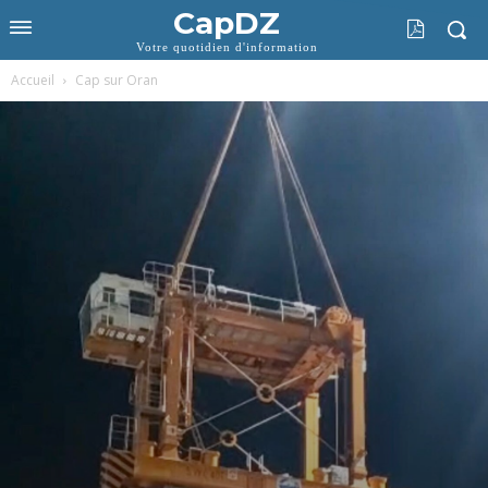
CapDZ
Votre quotidien d'information
Accueil
Cap sur Oran