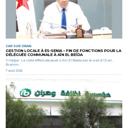
CAP SUR ORAN
GESTION LOCALE À ES-SENIA – FIN DE FONCTIONS POUR LA
DÉLÉGUÉE COMMUNALE À AÏN EL BEÏDA
S Hadjar La visite effectuée jeudi à Aïn El Beïda par le wali d’Oran,
Brahim...
7 août 2026