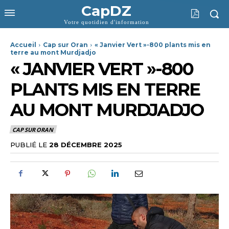
CapDZ
Votre quotidien d'information
Accueil
Cap sur Oran
« Janvier Vert »-800 plants mis en
terre au mont Murdjadjo
« JANVIER VERT »-800
PLANTS MIS EN TERRE
AU MONT MURDJADJO
CAP SUR ORAN
PUBLIÉ LE
28 DÉCEMBRE 2025