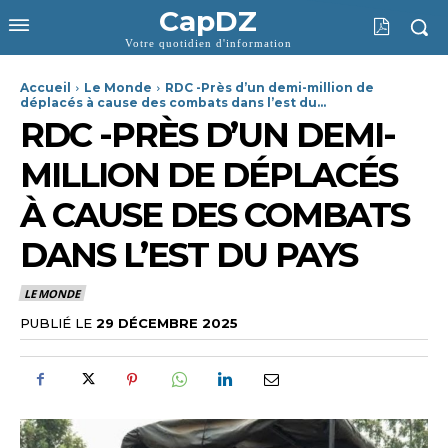
CapDZ
Votre quotidien d'information
Accueil
Le Monde
RDC -Près d’un demi-million de
déplacés à cause des combats dans l’est du...
RDC -PRÈS D’UN DEMI-
MILLION DE DÉPLACÉS
À CAUSE DES COMBATS
DANS L’EST DU PAYS
LE MONDE
PUBLIÉ LE
29 DÉCEMBRE 2025