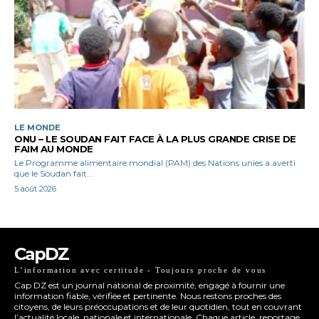
LE MONDE
ONU – LE SOUDAN FAIT FACE À LA PLUS GRANDE CRISE DE
FAIM AU MONDE
Le Programme alimentaire mondial (PAM) des Nations unies a averti
que le Soudan fait...
5 août 2026
CapDZ
L’information avec certitude - Toujours proche de vous
Cap DZ est un journal national de proximité, engagé à fournir une
information fiable, vérifiée et pertinente. Nous restons proches des
citoyens, de leurs préoccupations et de leur quotidien, tout en couvrant
l’actualité locale, nationale et internationale. Chaque article, reportage