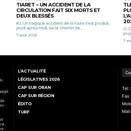
TIARET – UN ACCIDENT DE LA
TL
CIRCULATION FAIT SIX MORTS ET
PL
DEUX BLESSÉS
L’
20
K.L Un tragique accident de la route s'est produit,
jeudi après-midi, sur le chemin de...
O. DEGUI Dans le c
proj
7 août 2026
7 ao
L’ACTUALITÉ
Co
LÉGISLATIVES 2026
de
CAP SUR ORAN
Tél 
ngagé
CAP SUR RÉGION
Fax 
 de
Mobi
ÉDITO
 en
Mail
TURF
et
re,
tre