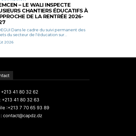
EMCEN – LE WALI INSPECTE
USIEURS CHANTIERS ÉDUCATIFS À
APPROCHE DE LA RENTRÉE 2026-
27
adre du suivi permanent des
ets du secteur de l'éducation sur...
ût 2026
ntact
: +213 41 80 32 62
: +213 41 80 32 63
le :+213 7 70 65 93 89
 : contact@capdz.dz