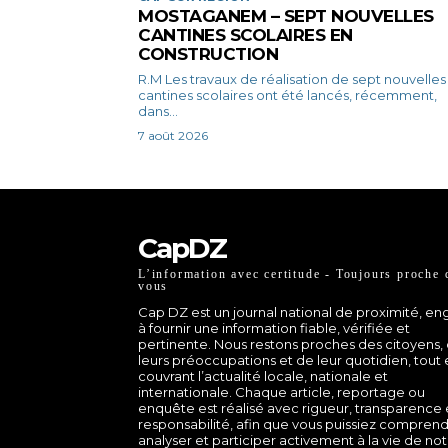
MOSTAGANEM – SEPT NOUVELLES
CANTINES SCOLAIRES EN
CONSTRUCTION
R.M Les travaux de réalisation de sept nouvelles
cantines scolaires ont été lancés, récemment,
dans...
7 août 2026
CapDZ
L’information avec certitude - Toujours proche 
vous
Cap DZ est un journal national de proximité, e
à fournir une information fiable, vérifiée et
pertinente. Nous restons proches des citoyens,
leurs préoccupations et de leur quotidien, tout
couvrant l’actualité locale, nationale et
internationale. Chaque article, reportage ou
enquête est réalisé avec rigueur, transparence 
responsabilité, afin que vous puissiez comprend
analyser et participer activement à la vie de no