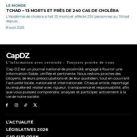
LE MONDE
TCHAD – 13 MORTS ET PRÈS DE 240 CAS DE CHOLÉRA
L'épidémie de choléra a fait 13 morts et affecté 239 personnes au Tchad
depuis...
8 août 2026
CapDZ
L’information avec certitude - Toujours proche de vous
Cap DZ est un journal national de proximité, engagé à fournir une
information fiable, vérifiée et pertinente. Nous restons proches des
citoyens, de leurs préoccupations et de leur quotidien, tout en couvrant
l’actualité locale, nationale et internationale. Chaque article, reportage
ou enquête est réalisé avec rigueur, transparence et responsabilité, afin
que vous puissiez comprendre, analyser et participer activement à la
vie de notre société.
L’ACTUALITÉ
LÉGISLATIVES 2026
CAP SUR ORAN