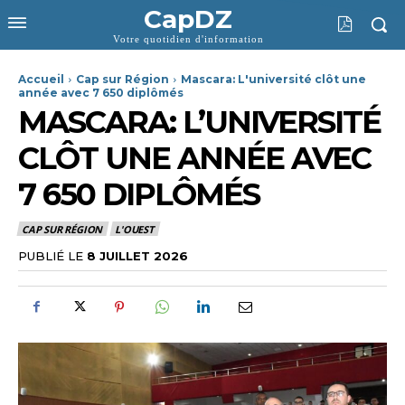
CapDZ
Votre quotidien d'information
Accueil
Cap sur Région
Mascara: L'université clôt une
année avec 7 650 diplômés
MASCARA: L’UNIVERSITÉ
CLÔT UNE ANNÉE AVEC
7 650 DIPLÔMÉS
CAP SUR RÉGION
L'OUEST
PUBLIÉ LE
8 JUILLET 2026