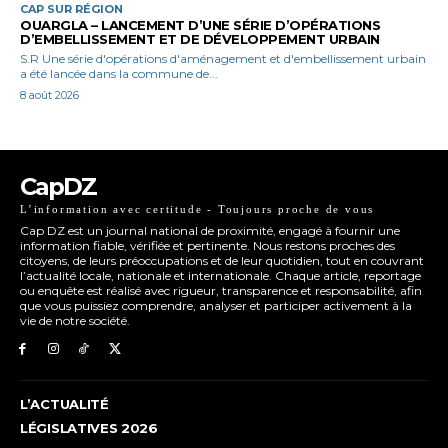
CAP SUR RÉGION
OUARGLA – LANCEMENT D’UNE SÉRIE D’OPÉRATIONS
D’EMBELLISSEMENT ET DE DÉVELOPPEMENT URBAIN
S.R Une série d'opérations d'aménagement et d'embellissement urbain
a été lancée dans la commune de...
8 août 2026
CapDZ
L’information avec certitude - Toujours proche de vous
Cap DZ est un journal national de proximité, engagé à fournir une
information fiable, vérifiée et pertinente. Nous restons proches des
citoyens, de leurs préoccupations et de leur quotidien, tout en couvrant
l’actualité locale, nationale et internationale. Chaque article, reportage
ou enquête est réalisé avec rigueur, transparence et responsabilité, afin
que vous puissiez comprendre, analyser et participer activement à la
vie de notre société.
L’ACTUALITÉ
LÉGISLATIVES 2026