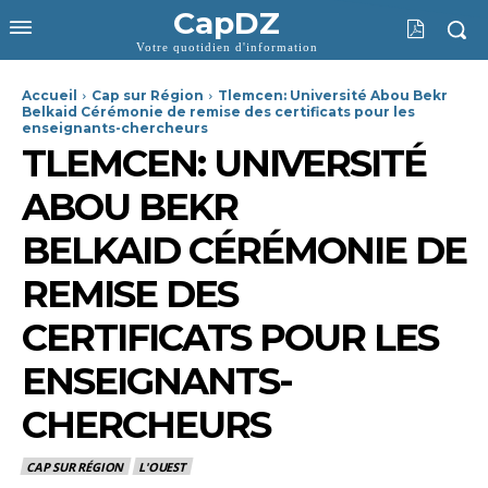
CapDZ
Votre quotidien d'information
Accueil
Cap sur Région
Tlemcen: Université Abou Bekr
Belkaid Cérémonie de remise des certificats pour les
enseignants-chercheurs
TLEMCEN: UNIVERSITÉ
ABOU BEKR
BELKAID CÉRÉMONIE DE
REMISE DES
CERTIFICATS POUR LES
ENSEIGNANTS-
CHERCHEURS
CAP SUR RÉGION
L'OUEST