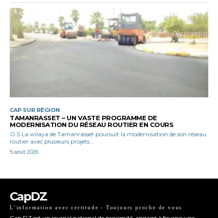
CAP SUR RÉGION
TAMANRASSET – UN VASTE PROGRAMME DE
MODERNISATION DU RÉSEAU ROUTIER EN COURS
O.S La wilaya de Tamanrasset poursuit la modernisation de son réseau
routier avec plusieurs projets...
5 août 2026
CapDZ
L’information avec certitude - Toujours proche de vous
Cap DZ est un journal national de proximité, engagé à fournir une