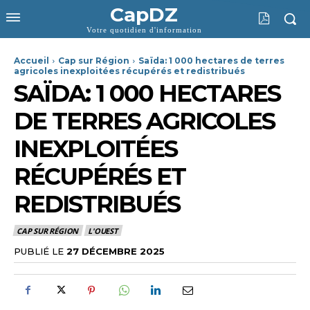
CapDZ
Votre quotidien d'information
Accueil
Cap sur Région
Saïda: 1 000 hectares de terres
agricoles inexploitées récupérés et redistribués
SAÏDA: 1 000 HECTARES
DE TERRES AGRICOLES
INEXPLOITÉES
RÉCUPÉRÉS ET
REDISTRIBUÉS
CAP SUR RÉGION
L'OUEST
PUBLIÉ LE
27 DÉCEMBRE 2025