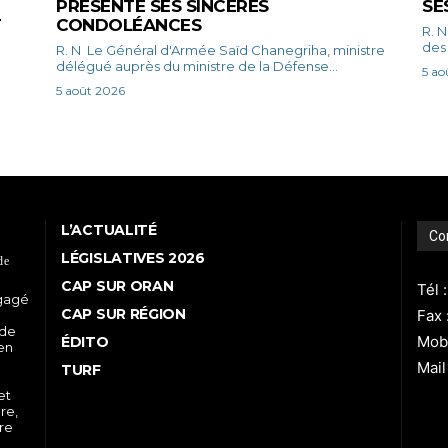
PRÉSENTE SES SINCÈRES
SE
T
CONDOLÉANCES
R. N Le président de la République, Chef sup
des 
R. N Le Général d'Armée Saïd Chanegriha, ministre
délégué auprès du ministre de la Défense...
5 ao
5 août 2026
L’ACTUALITÉ
Co
LÉGISLATIVES 2026
de
CAP SUR ORAN
Tél 
ngagé
CAP SUR RÉGION
Fax 
 de
Mobi
ÉDITO
 en
Mail
TURF
et
re,
tre