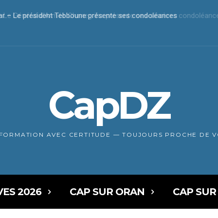
r – Le président Tebboune présente ses condoléances
CapDZ
NFORMATION AVEC CERTITUDE — TOUJOURS PROCHE DE 
VES 2026
CAP SUR ORAN
CAP SUR