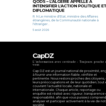
QODS – L’ALGÉRIE APPELLE À
INTENSIFIER L’ACTION POLITIQUE E
DIPLOMATIQUE
R. N Le ministre d'Etat, ministre des Affaires
étrangères, de la Communauté nationale à
l'étranger...
5 août 2026
CapDZ
L’information avec certitude - Toujours proche 
vous
Cap DZ est un journal national de proximité, e
à fournir une information fiable, vérifiée et
pertinente. Nous restons proches des citoyens,
leurs préoccupations et de leur quotidien, tout
couvrant l’actualité locale, nationale et
internationale. Chaque article, reportage ou
enquête est réalisé avec rigueur, transparence 
responsabilité, afin que vous puissiez comprend
analyser et participer activement à la vie de no
société.