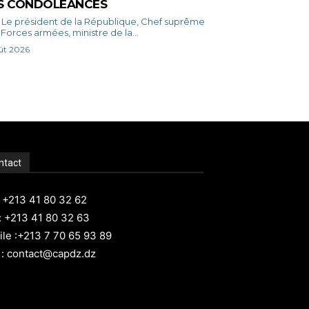
S CONDOLÉANCES
rême
Forces armées, ministre de la...
ût 2026
ntact
: +213 41 80 32 62
: +213 41 80 32 63
le :+213 7 70 65 93 89
 : contact@capdz.dz