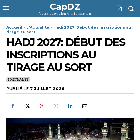
CapDZ
Votre quotidien d'information
Accueil
L'Actualité
Hadj 2027: Début des inscriptions au
tirage au sort
HADJ 2027: DÉBUT DES
INSCRIPTIONS AU
TIRAGE AU SORT
L'ACTUALITÉ
PUBLIÉ LE
7 JUILLET 2026