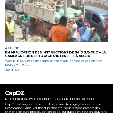
A LA UNE
EN APPLICATION DES INSTRUCTIONS DE SAÏD SAYOUD – LA
CAMPAGNE DE NETTOYAGE S’INTENSIFIE À ALGER
Wassila. B La vaste campagne de nettoyage, dans sa 9e édition, s’est
poursuivi hier à...
8 août 2026
CapDZ
L’information avec certitude - Toujours proche de vous
Cap DZ est un journal national de proximité, engagé à fournir une
information fiable, vérifiée et pertinente. Nous restons proches des
citoyens, de leurs préoccupations et de leur quotidien, tout en couvrant